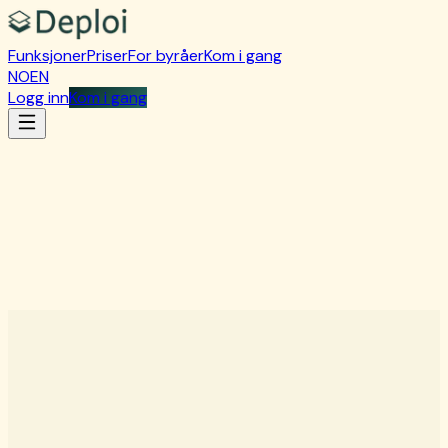
Funksjoner
Priser
For byråer
Kom i gang
NO
EN
Logg inn
Kom i gang