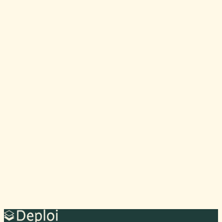
Kontakt oss
Vi migrerer
Du godkjenner
Sider som migreres
4 av 4
shop.gammelhost.no
Ferdig
blogg.gammelhost.no
Pågår...
portal.gammelhost.no
Venter