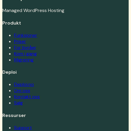
Managed WordPress Hosting
Produkt
Funksjoner
Priser
For byråer
Kom i gang
Migrering
Deploi
Deploi.no
Om oss
Kontakt oss
Salg
Ressurser
Support